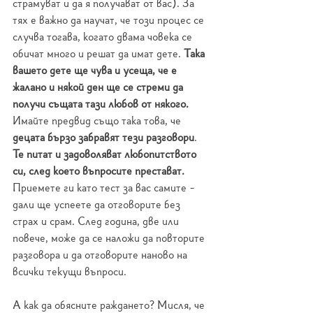
страмуват и да я получават от вас). За 
тях е важно да научат, че този процес се 
случва тогава, когато двама човека се 
обичат много и решат да имат дете. 
Така 
вашето дете ще чува и усеща, че е 
жалано и някой ден ще се стреми да 
получи същата тази любов от някого.
Имайте предвид също така това, че 
децата бързо забравят тези разговори
. 
Те питат и задоволяват любопитството 
си, след което въпросите престават.
Приемете ги като тест за вас самите - 
дали ще успеете да отговорите без 
страх и срам. След година, две или 
повече, може да се наложи да повторите 
разговора и да отговорите наново на 
всички текущи въпроси. 
А как да обясните раждането? Мисля, че 