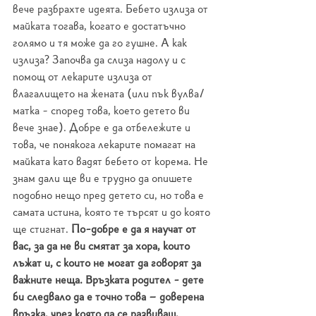
вече разбрахте идеята. Бебето излиза от 
майката тогава, когато е достатъчно 
голямо и тя може да го гушне. А как 
излиза? Започва да слиза надолу и с 
помощ от лекарите излиза от 
влагалището на жената (или пък вулва/
матка - според това, което детето ви 
вече знае). Добре е да отбележите и 
това, че понякога лекарите помагат на 
майката като вадят бебето от корема. Не 
знам дали ще ви е трудно да опишете 
подобно нещо пред детето си, но това е 
самата истина, която те търсят и до която 
ще стигнат. 
По-добре е да я научат от 
вас, за да не ви смятат за хора, които 
лъжат и, с които не могат да говорят за 
важните неща. Връзката родител - дете 
би следвало да е точно това – доверена 
връзка, чрез която да се развиваш, 