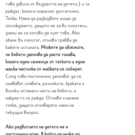
това зависи от възрастта на детето.) и се 
раждат, когато пораснат достатъчно. 
Точка. Няма да разказвате нищо за 
оплождането, защото не са ви попитали, 
значи не са готови да чуят това. Ако 
обаче ви попитат, отново трябва да 
кажете истината. 
Можете да обясните, 
че бебето започва да расте тогава, 
когато едно семенце от таткото и една 
малка частичка от майката се съберат.
След това постепенно започват да се 
появяват главата, ръчичките, краката и 
всички останали части на бебето, а 
накрая то се ражда. Отново слагаме 
точка, защото отговаряте само на 
текущия въпрос.
Ако развитието на детето не е 
достигнало етап, в който да може да 