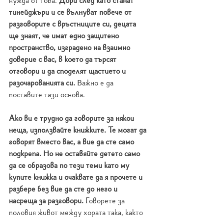
нужда от това. 
Дори след като станат 
тинейджъри и се вълнуват повече от 
разговорите с връстниците си, децата 
ще знаят, че имат едно защитено 
пространство, изградено на взаимно 
доверие с вас, в което да търсят 
отговори и да споделят щастието и 
разочарованията си. 
Важно е да 
поставите тази основа. 
Ако ви е трудно да говорите за някои 
неща, използвайте книжките. Те могат да 
говорят вместо вас, а вие да сте само 
подкрепа. Но не оставяйте детето само 
да се образова по тези теми като му 
купите книжка и очаквате да я прочете и 
разбере без вие да сте до него и 
насреща за разговори.
 Говорете за 
половия живот между хората така, както 