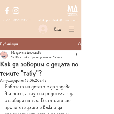
+359885971069
detski.proziavki@gmail.com
Вход
Публикация
Магдалена Дойчинова
17.06.2024 г.
време за четене: 12 мин.
Как да говорим с децата по
темите "табу"?
Актуализирано:
18.06.2024 г.
Работата на детето е да задава 
въпроси, а тази на родителя - да 
отговаря на тях. В статията ще 
прочетете защо е важно да 