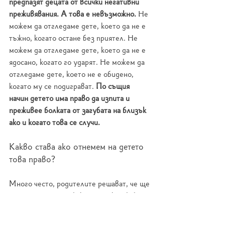
предпазят децата от всички негативни 
преживявания. А това е невъзможно. 
Не 
можем да отгледаме дете, което да не е 
тъжно, когато остане без приятел. Не 
можем да отгледаме дете, което да не е 
ядосано, когато го ударят. Не можем да 
отгледаме дете, което не е обидено, 
когато му се подиграват. 
По същия 
начин детето има право да изпита и 
преживее болката от загубата на близък 
ако и когато това се случи.
Какво става ако отнемем на детето 
това право? 
Много често, родителите решават, че ще 
спестят на детето факта, че някоя баба 
или дядо е починал, за да не страда то. 
Но тези родители не могат да спрат 