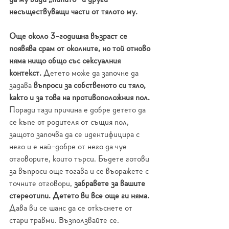
несъществуващи части от тялото му.
Още около 3-годишна възраст се 
появява срам от околните, но той отново 
няма нищо общо със сексуалния 
контекст.
 Детето може да започне да 
задава 
въпроси за собственото си тяло, 
както и за това на противоположния пол. 
Поради тази причина е добре детето да 
се къпе от родителя от същия пол, 
защото започва да се идентифицира с 
него и е най-добре от него да чуе 
отговорите, които търси. Бъдете готови 
за въпроси още тогава и се въоражете с 
точните отговори, 
забравете за вашите 
стереотипи. Детето ви все още ги няма. 
Дава ви се шанс да се откъснете от 
стари травми. Възползвайте се.