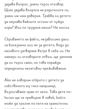
задава въпрос, значи търси отговор. 
Щом задава въпроса на родителите си, 
значи им има доверие. Трябва ли детето 
да научава важните истини от чужди 
хора? Или по трудния начин? Не мисля.
Скриването на факти, независимо дали 
са болезнени или не за детето, води до 
неговото затваряне вътре в себе си. Не 
намери ли отговорите отвън, ще започне 
да ги търси само, но това поражда 
определени негативни преживявания.
Ако не говорим открито с детето за 
собственото му тяло например, 
възпитаваме срам от него. Това дете по-
късно ще се превърне в човек, който 
може да тръгне по пътя на хранителни 