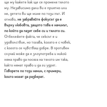
ще му кажете как ще се променя тялото 
му. Независимо дали ви е приятно или 
не, детето ви ще мине по този път. И 
отново, 
не забравяйте фокусът да е 
върху любовта, защото това е начинът, 
по който да пазят себе си и тялото си.
Отбележете факта, че сексът е и 
удоволствие, но тогава, когато е с човек, 
с когото се чувстваш добре. В противен 
случай може да е злоупотреба и никой 
няма право да посяга на тялото им така, 
както нямат право и да ги удрят. 
Говорете по този начин, с примери, 
които могат да разберат.