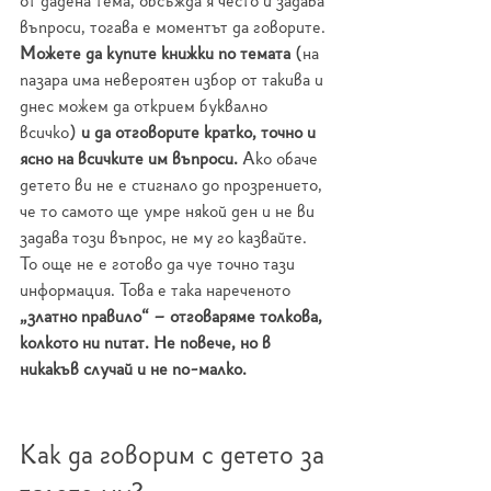
от дадена тема, обсъжда я често и задава 
въпроси, тогава е моментът да говорите. 
Можете да купите книжки по темата
 (на 
пазара има невероятен избор от такива и 
днес можем да открием буквално 
всичко)
 и да отговорите кратко, точно и 
ясно на всичките им въпроси. 
Ако обаче 
детето ви не е стигнало до прозрението, 
че то самото ще умре някой ден и не ви 
задава този въпрос, не му го казвайте. 
То още не е готово да чуе точно тази 
информация. Това е така нареченото 
„златно правило“ – отговаряме толкова, 
колкото ни питат. Не повече, но в 
никакъв случай и не по-малко.
Как да говорим с детето за 