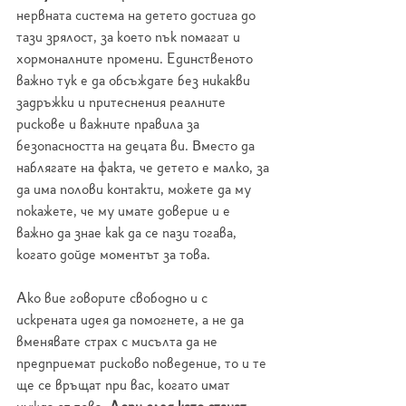
нервната система на детето достига до 
тази зрялост, за което пък помагат и 
хормоналните промени. Единственото 
важно тук е да обсъждате без никакви 
задръжки и притеснения реалните 
рискове и важните правила за 
безопасността на децата ви. Вместо да 
наблягате на факта, че детето е малко, за 
да има полови контакти, можете да му 
покажете, че му имате доверие и е 
важно да знае как да се пази тогава, 
когато дойде моментът за това. 
Ако вие говорите свободно и с 
искрената идея да помогнете, а не да 
вменявате страх с мисълта да не 
предприемат рисково поведение, то и те 
ще се връщат при вас, когато имат 