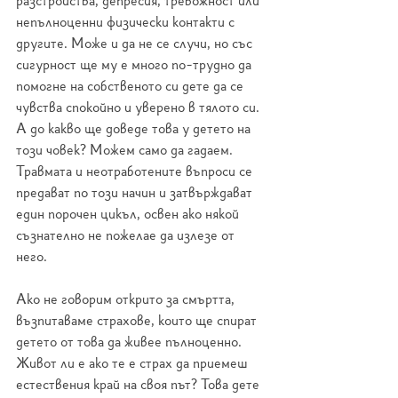
разстройства, депресия, тревожност или 
непълноценни физически контакти с 
другите. Може и да не се случи, но със 
сигурност ще му е много по-трудно да 
помогне на собственото си дете да се 
чувства спокойно и уверено в тялото си. 
А до какво ще доведе това у детето на 
този човек? Можем само да гадаем. 
Травмата и неотработените въпроси се 
предават по този начин и затвърждават 
един порочен цикъл, освен ако някой 
съзнателно не пожелае да излезе от 
него.
Ако не говорим открито за смъртта, 
възпитаваме страхове, които ще спират 
детето от това да живее пълноценно. 
Живот ли е ако те е страх да приемеш 
естествения край на своя път? Това дете 