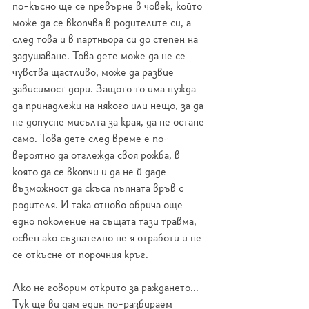
по-късно ще се превърне в човек, който 
може да се вкопчва в родителите си, а 
след това и в партньора си до степен на 
задушаване. Това дете може да не се 
чувства щастливо, може да развие 
зависимост дори. Защото то има нужда 
да принадлежи на някого или нещо, за да 
не допусне мисълта за края, да не остане 
само. Това дете след време е по-
вероятно да отглежда своя рожба, в 
която да се вкопчи и да не й даде 
възможност да скъса пъпната връв с 
родителя. И така отново обрича още 
едно поколение на същата тази травма, 
освен ако съзнателно не я отработи и не 
се откъсне от порочния кръг.
Ако не говорим открито за раждането... 
Тук ще ви дам един по-разбираем 