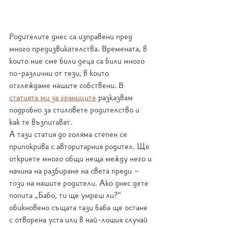
Родителите днес са изправени пред 
много предизвикателства. Времената, в 
които ние сме били деца са били много 
по-различни от тези, в които 
отглеждаме нашите собствени. В 
статията ми за границите
 разказвам 
подробно за стиловете родителство и 
как те възпитават.  
А тази статия до голяма степен се 
припокрива с авторитарния родител. Ще 
откриете много общи неща между него и 
начина на разбиране на света преди – 
този на нашите родители. Ако днес дете 
попита „Бабо, ти ще умреш ли?“ 
обикновено същата тази баба ще остане 
с отворена уста или в най-лошия случай 