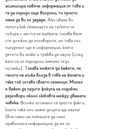
асимилира повече информация от това и 
тя да породи още въпроси, то просто 
няма да ви ги зададе.
 Ако обаче ви 
попита как семенцето на таткото се 
събира с частта на майката, тогава вече 
сте длъжни да отговорите, но това със 
сигурност ще е информация, която 
детето ви може и трябва да научи (след 
като са се породили именно тези 
питанки). Т
огава можете да кажете, че 
тялото на мъжа влиза в това на жената и 
така той оставя своето семенце. Много 
е важно да пазите фокуса на подобни 
разговори около любовта между двамата 
човека. 
Всичко останало са просто факти, 
които така или иначе децата ще научат 
(вие само им помагате да имат 
правилната информация, да не се 