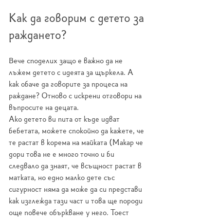
Как да говорим с детето за 
раждането?
Вече споделих защо е важно да не 
лъжем детето с идеята за щъркела. А 
как обаче да говорите за процеса на 
раждане? Отново с искрени отговори на 
въпросите на децата.
Ако детето ви пита от къде идват 
бебетата, можете спокойно да кажете, че 
те растат в корема на майката (Макар че 
дори това не е много точно и би 
следвало да знаят, че всъщност растат в 
матката, но едно малко дете със 
сигурност няма да може да си представи 
как изглежда тази част и това ще породи 
още повече объркване у него. Тоест 