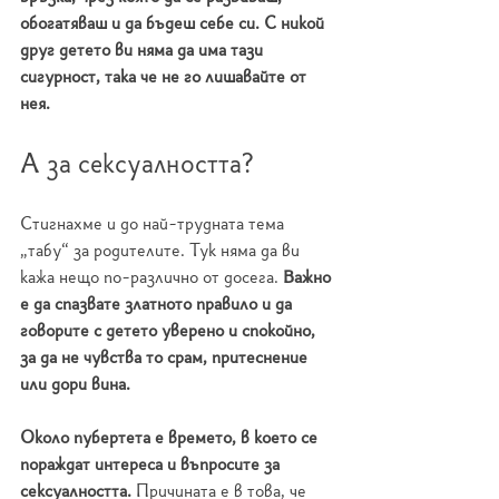
обогатяваш и да бъдеш себе си. С никой 
друг детето ви няма да има тази 
сигурност, така че не го лишавайте от 
нея.
А за сексуалността?
Стигнахме и до най-трудната тема 
„табу“ за родителите. Тук няма да ви 
кажа нещо по-различно от досега. 
Важно 
е да спазвате златното правило и да 
говорите с детето уверено и спокойно, 
за да не чувства то срам, притеснение 
или дори вина.
Около пубертета е времето, в което се 
пораждат интереса и въпросите за 
сексуалността.
 Причината е в това, че 