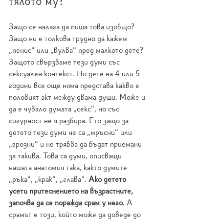
тялото му?
Защо се налага да пиша това изобщо? 
Защо ни е толкова трудно да кажем 
„пенис“ или „вулва“ пред малкото дете? 
Защото свързваме тези думи със 
сексуален контекст. Но дете на 4 или 5 
години все още няма представа какво е 
половият акт между двама души. Може и 
да е чувало думата „секс“, но със 
сигурност не я разбира. Ето защо за 
детето тези думи не са „мръсни“ или 
„грозни“ и не трябва да бъдат приемани 
за такива. Това са думи, описващи 
нашата анатомия така, както думите 
„ръка“, „крак“, „глава“. 
Ако детето 
усети притеснението на възрастните, 
започва да се поражда срам у него.
 А 
срамът е този, който може да доведе до 