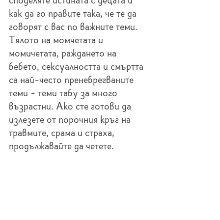
споделяте истината с децата и 
как да го правите така, че те да 
говорят с вас по важните теми. 
Тялото на момчетата и 
момичетата, раждането на 
бебето, сексуалността и смъртта 
са най-често пренебрегваните 
теми - теми табу за много 
възрастни. Ако сте готови да 
излезете от порочния кръг на 
травмите, срама и страха, 
продължавайте да четете.  