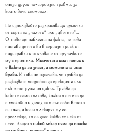
онези други по-сериозни травми, за 
които вече споменах.
Не използвайте разкрасяващи думички 
от сорта на „пилето“ или „цветето“... 
Отново ще наблегна на факта, че това 
поставя детето ви в сериозен риск от 
подигравки и отлъчване от групичките 
му с приятели. 
Момчетата имат пенис и 
е важно да го знаят, а момичетата имат 
вулва.
 И това не означава, че трябва да 
разказвате подробно за ерекцията или 
пък менструалния цикъл. Трябва да 
кажете само толкова, колкото детето да 
е спокойно и запознато със собственото 
си тяло, а когато лекарят му го 
преглежда, то да знае какво се иска от 
него. Защото 
никой лекар няма да поиска 
да му види „пипито“ и други 