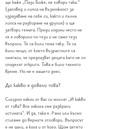
ще каже „Пази Боже, не говори така.“ 
(заповед и липса на възможност за 
изразяване на себе си, както и пълна 
липса на разбиране на другия) и ще 
затвори темата. Преди години често не 
се е говорило по тези и не само тези 
въпроси. Те са били тема табу. Те са 
били нещо, от което възрастните са 
смятали, че предпазват децата като не го 
споделят открито. Това е било тяхното 
време. Но не е нашето днес.
До какво е довело това?
Сигурно някои от вас си мислят „И какво 
от това? Все някога сме разбрали 
истината“. И да, така е. Рано или късно 
стигаме до верните отговори. Въпросът 
е не дали, а кога и от кого. Щом детето 