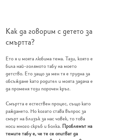
Как да говорим с детето за 
смъртта?
Ето я и моята любима тема. Тази, която е 
била най-голямото табу на моето 
детство. Ето защо за мен тя е трудна за 
обсъждане като родител и моята задача е 
да променя този порочен кръг.
Смъртта е естествен процес, също като 
раждането. Но когато става въпрос за 
смърт на близък за нас човек, то това 
носи много скръб и болка. 
Проблемът на 
темите табу е, че те се опитват да 