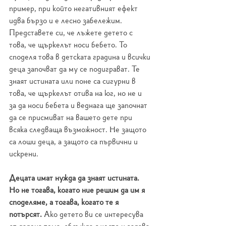
пример, при който негативният ефект 
идва бързо и е лесно забележим. 
Представете си, че лъжете детето с 
това, че щъркелът носи бебето. То 
споделя това в детската градина и всички 
деца започват да му се подиграват. Те 
знаят истината или поне са сигурни в 
това, че щъркелът отива на юг, но не и 
за да носи бебета и веднага ще започнат 
да се присмиват на вашето дете при 
всяка следваща възможност. Не защото 
са лоши деца, а защото са първични и 
искрени.
Децата имат нужда да знаят истината. 
Но не тогава, когато ние решим да им я 
споделяме, а тогава, когато те я 
потърсят. 
Ако детето ви се интересува 