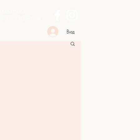
9885971069
ki.proziavki@gmail.com
Вход