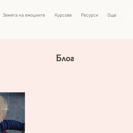
+35
Земята на емоциите
Курсове
Ресурси
Още
dets
Блог
: 6 мин.