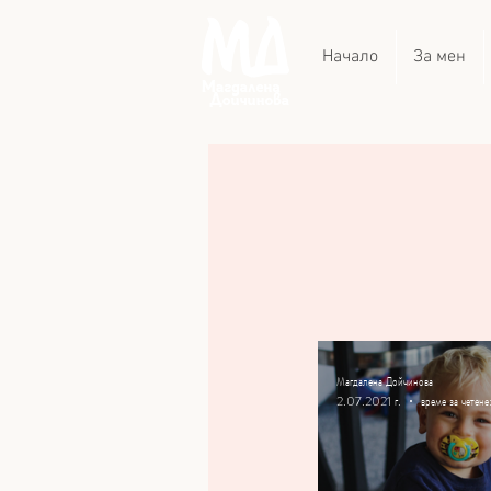
Начало
За мен
Магдалена Дойчинова
2.07.2021 г.
време за четене