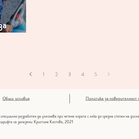
за
1
2
3
4
5
Общи условия
Политика за поверителност 
 специално разработен да улеснява при четене хората с лека до средна степен на дисл
 шрифта са запазени: Кристина Костова, 2021