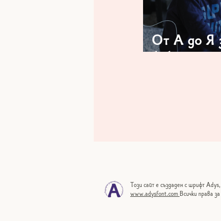
От А до Я 
бибероните
Този сайт е създаден с шрифт Adys,
www.adysfont.com
Всички права за